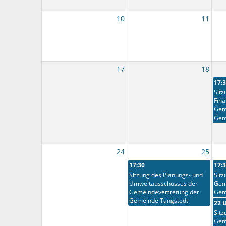
10
11
17
18
17:
Sitz
Fin
Gem
Gem
24
25
17:30
17:
Sitzung des Planungs- und
Sitz
Umweltausschusses der
Gem
Gemeindevertretung der
Gem
Gemeinde Tangstedt
22 
Sitz
Gem