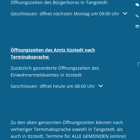
Öffnungszeiten des Bürgerbüros in Tangstedt:
Klicken, um weitere Öffnungs- oder Schließzeiten auszublen
Geschlossen:
öffnet nächsten Montag um 09:00 Uhr
Öffnungszeiten des Amts Itzstedt nach
Terminabsprache:
Zusätzlich gesonderte Öffnungszeiten des
Einwohnermeldeamtes in Itzstedt:
Klicken, um weitere Öffnungs- oder Schließzeiten auszublen
Geschlossen:
öffnet heute um 08:00 Uhr
Zu den oben genannten Öffnungszeiten können nach
vorheriger Terminabsprache sowohl in Tangstedt, als
auch in Itzstedt, Termine für ALLE GEMEINDEN (online)