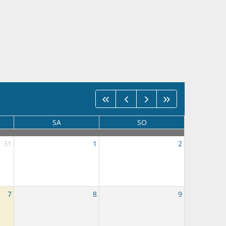
SA
SO
31
1
2
7
8
9