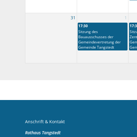
31
1
17:30
17:
Sitzung des
Sitz
Bauausschusses der
Zen
Gemeindevertretung der
Gem
Gemeinde Tangstedt
Gem
Anschrift & Kontakt
Rathaus Tangstedt