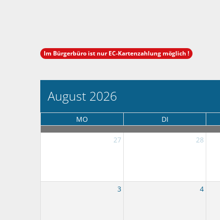
Im Bürgerbüro ist nur EC-Kartenzahlung möglich !
August 2026
MO
DI
27
28
3
4