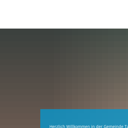
04109 5120
rathaus@tangstedt-stormarn.d
Unsere Gem
Herzlich Willkommen in der Gemeinde T