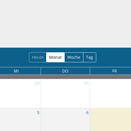
Heute
Monat
Woche
Tag
MI
DO
FR
29
30
5
6