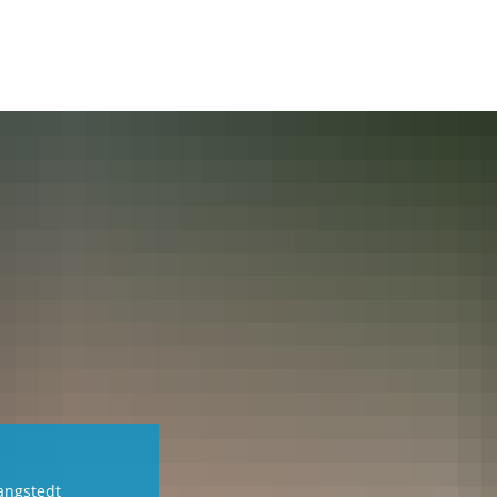
e
einde
Dienstleistungen
Gemeindegremi
angstedt