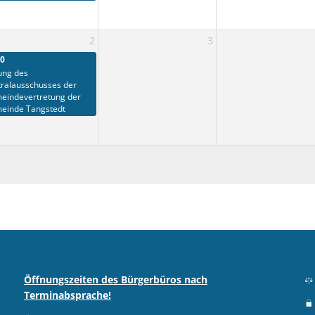
2
3
30
ung des
tralausschusses der
eindevertretung der
einde Tangstedt
Öffnungszeiten des Bürgerbüros nach
Terminabsprache!