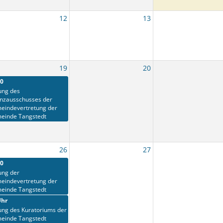
12
13
19
20
30
ung des
anzausschusses der
eindevertretung der
einde Tangstedt
26
27
30
ung der
eindevertretung der
einde Tangstedt
Uhr
ung des Kuratoriums der
einde Tangstedt