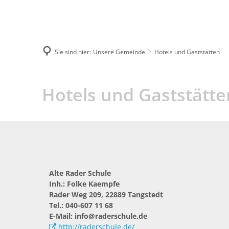
04109 5120
rathaus@tangstedt-stormarn.d
Unsere Gem
Sie sind hier:
Unsere Gemeinde
Hotels und Gaststätten
Hotels
Hotels und Gaststätte
und
Gaststätten
Alte Rader Schule
Inh.: Folke Kaempfe
Rader Weg 209, 22889 Tangstedt
Tel.: 040-607 11 68
E-Mail: info@raderschule.de
http://raderschule.de/