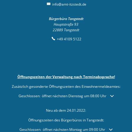
info@amt-itzstedt.de
Bürgerbüro Tangstedt
Hauptstraße 93
22889
Tangstedt
+49 4109 5122
Öffnungszeiten der Verwaltung nach Terminabsprache!
Zusätzlich gesonderte Öffnungszeiten des Einwohnermeldeamtes:
Klicken, um weitere Öffnungs- oder Schließzeiten auszublenden
Geschlossen:
öffnet nächsten Dienstag um 08:00 Uhr
Neu ab dem 24.01.2022:
Öffnungszeiten des Bürgerbüros in Tangstedt:
Klicken, um weitere Öffnungs- oder Schließzeiten auszublenden
Geschlossen:
öffnet nächsten Montag um 09:00 Uhr