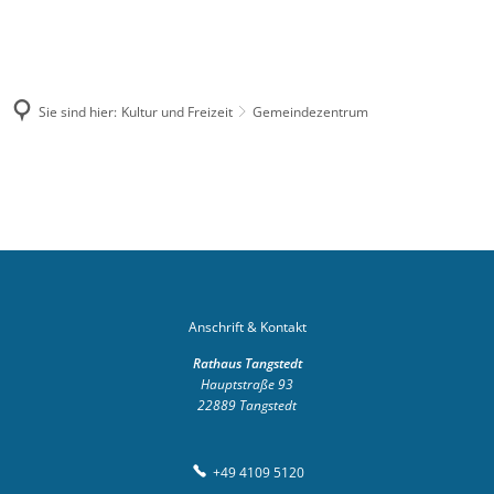
04109
rathaus@tangstedt-
5120
stormarn.de
Sie sind hier:
Kultur und Freizeit
Gemeindezentrum
Suche
Gemeindezentrum
Anschrift & Kontakt
Rathaus Tangstedt
Hauptstraße 93
22889
Tangstedt
+49 4109 5120