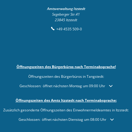
Amtsverwaltung Itzstedt
Segeberger Str.41
23845
Itzstedt
+49 4535 509-0
Öffnungszeiten des Bürgerbüros nach Terminabsprache!
Öffnungszeiten des Bürgerbüros in Tangstedt:
Klicken, um weitere Öffnungs- oder Schließzeiten auszublenden
Geschlossen:
öffnet nächsten Montag um 09:00 Uhr
Öffnungszeiten des Amts Itzstedt nach Terminabsprache:
Zusätzlich gesonderte Öffnungszeiten des Einwohnermeldeamtes in Itzstedt:
Klicken, um weitere Öffnungs- oder Schließzeiten auszublenden
Geschlossen:
öffnet nächsten Dienstag um 08:00 Uhr