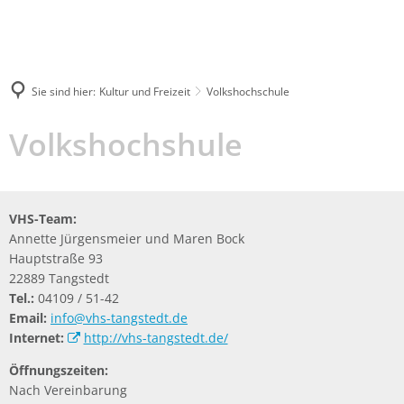
04109
rathaus@tangstedt-
5120
stormarn.de
Sie sind hier:
Kultur und Freizeit
Volkshochschule
Suche
Volkshochschule
Volkshochshule
VHS-Team:
Annette Jürgensmeier und Maren Bock
Hauptstraße 93
22889 Tangstedt
Tel.:
04109 / 51-42
Email:
info@vhs-tangstedt.de
Internet:
http://vhs-tangstedt.de/
Öffnungszeiten:
Nach Vereinbarung