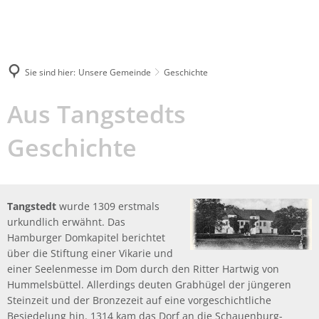
04109
rathaus@tangstedt-
5120
stormarn.de
Sie sind hier:
Unsere Gemeinde
Geschichte
Suche
Geschichte
Aus Tangstedts
Geschichte
Tangstedt
wurde 1309 erstmals
urkundlich erwähnt. Das
Hamburger Domkapitel berichtet
über die Stiftung einer Vikarie und
einer Seelenmesse im Dom durch den Ritter Hartwig von
Hummelsbüttel. Allerdings deuten Grabhügel der jüngeren
Steinzeit und der Bronzezeit auf eine vorgeschichtliche
Besiedelung hin. 1314 kam das Dorf an die Schauenburg-