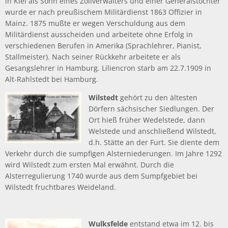
in Kiel als Sohn eines Zollverwalters und einer Generalstochter
wurde er nach preußischem Militärdienst 1863 Offizier in
Mainz. 1875 mußte er wegen Verschuldung aus dem
Militärdienst ausscheiden und arbeitete ohne Erfolg in
verschiedenen Berufen in Amerika (Sprachlehrer, Pianist,
Stallmeister). Nach seiner Rückkehr arbeitete er als
Gesangslehrer in Hamburg. Liliencron starb am 22.7.1909 in
Alt-Rahlstedt bei Hamburg.
Wilstedt
gehört zu den ältesten
Dörfern sächsischer Siedlungen. Der
Ort hieß früher Wedelstede, dann
Welstede und anschließend Wilstedt,
d.h. Stätte an der Furt. Sie diente dem
Verkehr durch die sumpfigen Alsterniederungen. Im Jahre 1292
wird Wilstedt zum ersten Mal erwähnt. Durch die
Alsterregulierung 1740 wurde aus dem Sumpfgebiet bei
Wilstedt fruchtbares Weideland.
Wulksfelde
entstand etwa im 12. bis