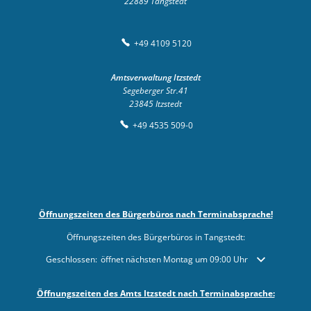
22889
Tangstedt
+49 4109 5120
Amtsverwaltung Itzstedt
Segeberger Str.41
23845
Itzstedt
+49 4535 509-0
Öffnungszeiten des Bürgerbüros nach Terminabsprache!
Öffnungszeiten des Bürgerbüros in Tangstedt:
Klicken, um weitere Öffnungs- oder Schließzeiten auszublenden
Geschlossen:
öffnet nächsten Montag um 09:00 Uhr
Öffnungszeiten des Amts Itzstedt nach Terminabsprache: