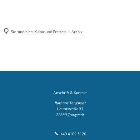
04109
rathaus@tangstedt-
5120
stormarn.de
Sie sind hier:
Kultur und Freizeit
Archiv
Suche
Archiv
Anschrift & Kontakt
Rathaus Tangstedt
Hauptstraße 93
22889
Tangstedt
+49 4109 5120