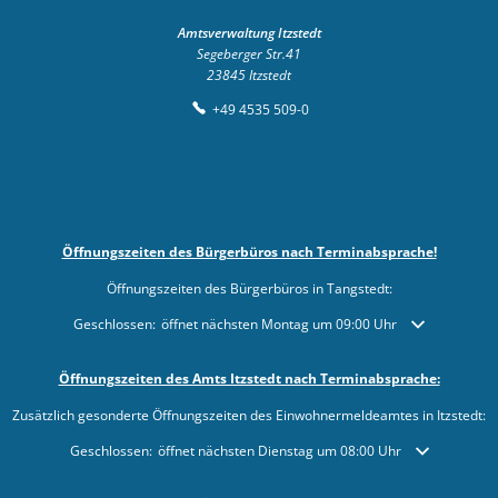
Amtsverwaltung Itzstedt
Segeberger Str.41
23845
Itzstedt
+49 4535 509-0
Öffnungszeiten des Bürgerbüros nach Terminabsprache!
Öffnungszeiten des Bürgerbüros in Tangstedt:
Klicken, um weitere Öffnungs- oder Schließzeiten auszublenden
Geschlossen:
öffnet nächsten Montag um 09:00 Uhr
Öffnungszeiten des Amts Itzstedt nach Terminabsprache:
Zusätzlich gesonderte Öffnungszeiten des Einwohnermeldeamtes in Itzstedt:
Klicken, um weitere Öffnungs- oder Schließzeiten auszublenden
Geschlossen:
öffnet nächsten Dienstag um 08:00 Uhr