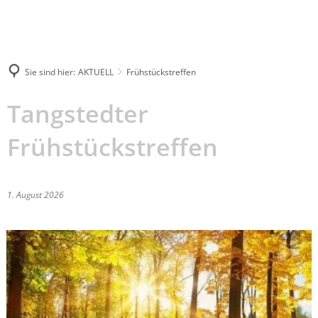
04109
rathaus@tangstedt-
5120
stormarn.de
Sie sind hier:
AKTUELL
Frühstückstreffen
Suche
Tangstedter
Frühstückstreffen
1. August 2026